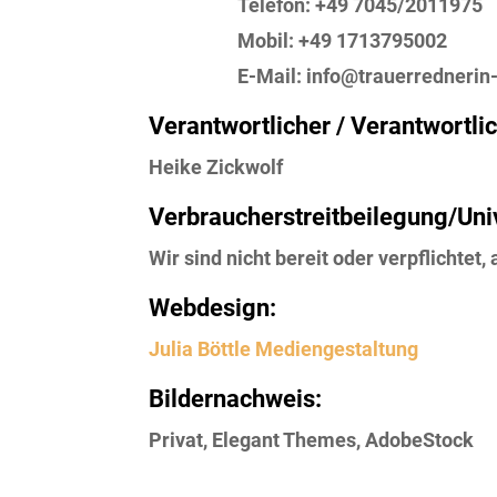
Telefon:
+49 7045/2011975
Mobil:
+49 1713795002
E-Mail:
info@trauerrednerin-
Verantwortlicher / Verantwortlic
Heike Zickwolf
Verbraucher­streit­beilegung/Univ
Wir sind nicht bereit oder verpflichte
Webdesign:
Julia Böttle Mediengestaltung
Bildernachweis:
Privat, Elegant Themes, AdobeStock